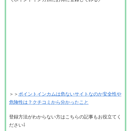
＞＞
ポイントインカムは危ないサイトなのか安全性や
危険性は？クチコミから分かったこと
登録方法がわからない方はこちらの記事もお役立てく
ださい⇩
＞＞
ポイントインカムの登録方法を画像付きで分かり
やすく解説してみた！
仕事探し・在宅ワーク求人
DYM就職
危険
口コミ