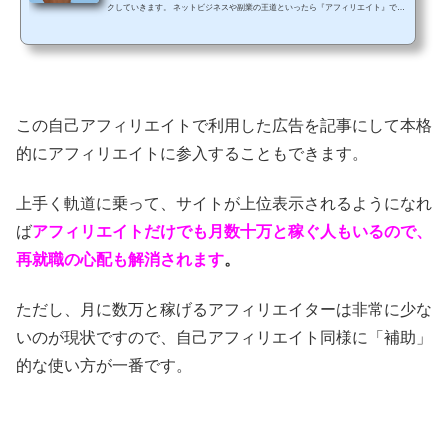
クしていきます。 ネットビジネスや副業の王道といったら『アフィリエイト』で
す。あなたの持ってるブログやHP、SNSなどで企業の広告を掲載して、そこから商
品購入や会員登録などのアクションが起きると報酬が発生するといった流れになる
人気のビジネスです。 なにより、初期費用0で無料で始めることができますし、中
には無料ブログだけでも月に10万円以上を稼ぐ人もたくさんいます。低リスクにも
かかわらず、高いリターンが見込めるということ...
この自己アフィリエイトで利用した広告を記事にして本格
的にアフィリエイトに参入することもできます。
上手く軌道に乗って、サイトが上位表示されるようになれ
ば
アフィリエイトだけでも月数十万と稼ぐ人もいるので、
再就職の心配も解消されます
。
ただし、月に数万と稼げるアフィリエイターは非常に少な
いのが現状ですので、自己アフィリエイト同様に「補助」
的な使い方が一番です。