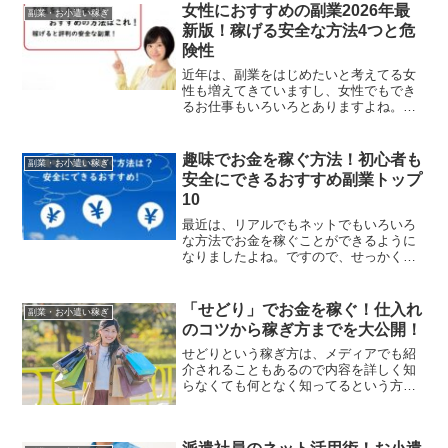
最近は、リアルでもネットでもいろいろ
な方法でお金を稼ぐことができるように
なりましたよね。ですので、せっかく副
業やお小遣い稼ぎを始めるのなら楽しく
できるような趣味を活かしてお金を稼ぎ
たいと考えている方も増えてきていま
「せどり」でお金を稼ぐ！仕入れ
副業・お小遣い稼ぎ
す。それだけ可能性にも満ち...
のコツから稼ぎ方までを大公開！
せどりという稼ぎ方は、メディアでも紹
介されることもあるので内容を詳しく知
らなくても何となく知ってるという方も
たくさんいると思います。最近は少しブ
ームも過ぎ去ってきたように感じます
が、それでもサラリーマンや主婦のお小
派遣社員のネット活用術！お小遣
遣い稼ぎとしてはまだまだ人...
副業・お小遣い稼ぎ
いを稼ぐ3つの方法とは！？
収入がなかなか安定せず、いつ仕事の更
新が止まるかわからない派遣社員にとっ
ては、パソコンやスマホを使ってネット
でお小遣い稼ぎができるのは何よりも心
強い味方になります。少し前までは、給
料が足りないとバイトやパートなどを掛
け持ちといったキツイ労働...
ベルーナの利用でお得なポイントサイト
経由を比較！ポイ活ライフ