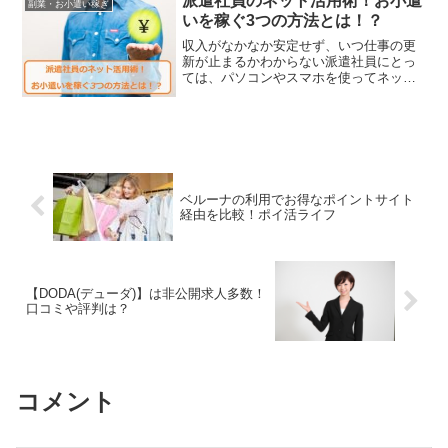
【DODA(デューダ)】は非公開求人多数！
口コミや評判は？
コメント
コメントを書き込む
ホーム
副業・お小遣い稼ぎ
派遣社員のネット副業や節約術〜目指せ貯金5000万