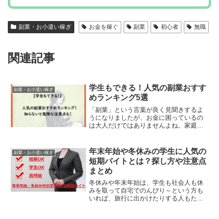
「副業」という言葉が良く見聞きするよ
うになりましたが、お金に困っているの
は大人だけではありませんよね。家庭の
事情からお金を稼がないといけない学生
さんも少なくありません。そんな学生さ
んでもできる副業やお小遣い稼ぎの方法
年末年始や冬休みの学生に人気の
副業・お小遣い稼ぎ
も、近年はいろいろと出て...
短期バイトとは？探し方や注意点
まとめ
冬休みや年末年始は、学生も社会人も休
みを取って自宅でのんびり～という方も
いれば、旅行に出かけたりする人もたく
さんいます。でも、中には短期のバイト
をしてお小遣い稼ぎをやってみようか
な・・・と考えている方もたくさんいま
女性におすすめの副業2026年最
副業・お小遣い稼ぎ
す。しかも、この時期は師走...
新版！稼げる安全な方法4つと危
険性
近年は、副業をはじめたいと考えてる女
性も増えてきていますし、女性でもでき
るお仕事もいろいろとありますよね。と
くに、ネットを使ったお金の稼ぎ方なら
在宅ワークとして手軽にできるので、家
事や育児などで忙しくても安心して働く
趣味でお金を稼ぐ方法！初心者も
副業・お小遣い稼ぎ
ことができるというのも魅...
安全にできるおすすめ副業トップ
10