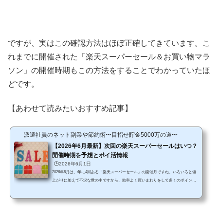
ですが、実はこの確認方法はほぼ正確してきています。こ
れまでに開催された「楽天スーパーセール＆お買い物マラ
ソン」の開催時期もこの方法をすることでわかっていたほ
どです。
【あわせて読みたいおすすめ記事】
派遣社員のネット副業や節約術〜目指せ貯金5000万の道〜
【2026年6月最新】次回の楽天スーパーセールはいつ？
開催時期を予想とポイ活情報
🕒️2026年6月1日
2026年6月は、年に4回ある「楽天スーパーセール」の開催月ですね。いろいろと値
上がりに加えて不況な世の中ですから、効率よく買いまわりをして多くのポイント
節約ができるこのイベントにはかなり期待もしています。私も今回は、買いだめが
できそうなものがあれば、いろいろショップ買いまわりをしながらまとめ買いして
いく予定ですからね。 そこで気になるのが「2026年6月の楽天スーパーセールはい
つ開催されるの？」ということですよね。タイミングがわかっていれば、買い物リ