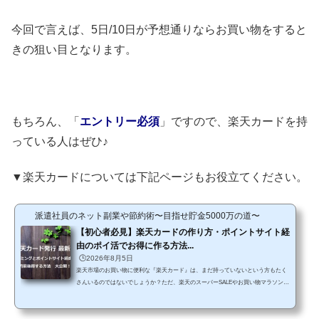
今回で言えば、5日/10日が予想通りならお買い物をすると
きの狙い目となります。
もちろん、「
エントリー必須
」ですので、楽天カードを持
っている人はぜひ♪
▼楽天カードについては下記ページもお役立てください。
派遣社員のネット副業や節約術〜目指せ貯金5000万の道〜
【初心者必見】楽天カードの作り方・ポイントサイト経
由のポイ活でお得に作る方法...
🕒️2026年8月5日
楽天市場のお買い物に便利な『楽天カード』は、まだ持っていないという方もたく
さんいるのではないでしょうか？ただ、楽天のスーパーSALEやお買い物マラソンな
どを見ていると、ついつい欲しいものが出てきたりもしますよね？そんなときのカ
ードがあれば・・・と後悔しないためにも、楽天カードは持っておいて損はありま
せん。ですが、実はこのカードは作るタイミングによって大きく損をしてしまう可