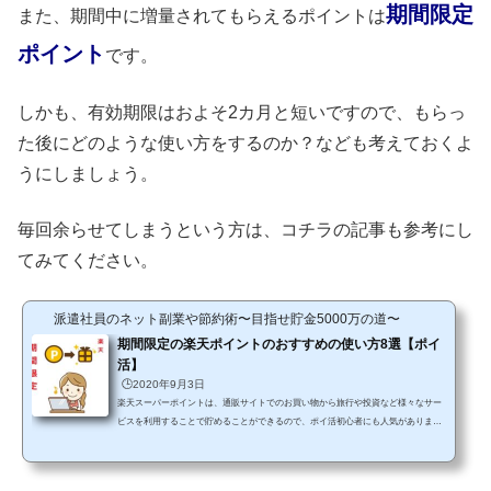
期間限定
また、期間中に増量されてもらえるポイントは
ポイント
です。
しかも、有効期限はおよそ2カ月と短いですので、もらっ
た後にどのような使い方をするのか？なども考えておくよ
うにしましょう。
毎回余らせてしまうという方は、コチラの記事も参考にし
てみてください。
派遣社員のネット副業や節約術〜目指せ貯金5000万の道〜
期間限定の楽天ポイントのおすすめの使い方8選【ポイ
活】
🕒️2020年9月3日
楽天スーパーポイントは、通販サイトでのお買い物から旅行や投資など様々なサー
ビスを利用することで貯めることができるので、ポイ活初心者にも人気がありま
す。ですが、楽天スーパーポイントには期間限定ポイントもありますので、計画的
に使っていかないとせっかく貯めたポイントがなくなってしまう可能性も…。私も
有効期限が短いことを知らずに最初のころに消化しきれないということもありまし