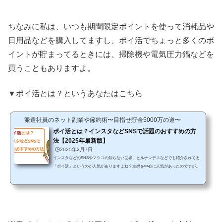
た。 そこでこの記事では、期間限定の楽天ポイントの使い方としておすすめの方法
をご紹介していきます。楽天ポイントにはどんな使い道...
ちなみに私は、いつも期間限定ポイントを使って消耗品や
日用品などを購入してますし、ポイ活でちょっと多くのポ
イントが貯まってるときには、掃除機や電気圧力鍋などを
買うこともありますよ。
▼ポイ活とは？というあなたはこちら
派遣社員のネット副業や節約術〜目指せ貯金5000万の道〜
ポイ活とは？インスタなどSNSで話題のおすすめの方
法【2025年最新版】
🕒️2025年2月7日
インスタなどのSNSやマツコの知らない世界、ヒルナンデスなどでも紹介されてる
「ポイ活」というのが人気がありますよね？主婦を中心に人気があったのですが、
最近ではサラリーマンやOLなどいろいろな方から実践してるお得な活動です。 で
も、「ポイ活ってなに？」「怪しい方法なの？」「ポイポイ捨てる活動のこと？」
というように、よく分からないという人も多いのではないでしょうか？実はポイ活
は、賢い節約術を実践してる人たちが利用している”ポイントを使った節約法”なの
です！近年はとくにブームになっていて、雑誌などで特...