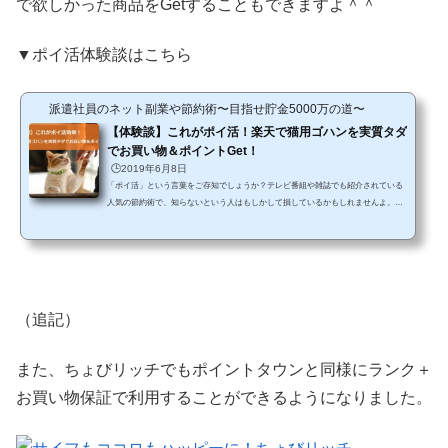
で欲しかった商品をGetすることもできますよ＾＾
▼ポイ活体験談はこちら
派遣社員のネット副業や節約術〜目指せ貯金5000万の道〜
【体験談】これがポイ活！楽天で猫用ゴハンを実質タダ
でお買い物＆ポイントGet！
🕒️2019年6月8日
「ポイ活」という言葉をご存知でしょうか？テレビ番組や雑誌でも紹介されている
人気の節約術で、知らないという人はもしかして損しているかもしれませんよ。楽
天では、毎月のようにお買い物マラソンや楽天スーパーSALEなどの大きなイベント
が開催しているので、最大ポイント43倍などとってもお得に買い物をすることがで
きますよね。しかもこのポイントは、付与されたら次回のお買い物で1ポイント＝1
円として支払い時に利用することができるというのですから、実質最大で43％オフ
でお買い物しているようなものです。ネットショップはい...
（追記）
また、ちょびリッチでもポイントタウンと同様にランク＋
お買い物保証で利用することができるようになりました。