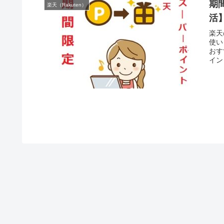
期
楽天（Rakuten）
活
楽天
使い
おす
イン
で、