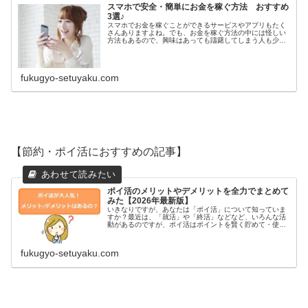
スマホで安全・簡単にお金を稼ぐ方法 おすすめ
3選♪
スマホでお金を稼ぐことができるサービスやアプリもたく
さんありますよね。でも、お金を稼ぐ方法の中には怪しい
方法もあるので、興味はあっても躊躇してしまう人も少な
くないでしょう。今回はスマホで安全・簡単にお金を稼ぐ
方法として人気のおすすめの方法を3つご紹介します。す
でに多くの人がやってる方法ですから気軽にチャレンジし
てみてくださいね。
fukugyo-setuyaku.com
【節約・ポイ活におすすめの記事】
ポイ活のメリットやデメリットを全力でまとめて
みた【2026年最新版】
いきなりですが、あなたは「ポイ活」について知っていま
すか？最近は、「就活」や「終活」などなど、いろんな活
動があるのですが、ポイ活はポイントを賢く貯めて・使っ
てお得な節約ライフを楽しもう！っていう活動になりま
す。あなたも、知らないだけで、もし...
fukugyo-setuyaku.com