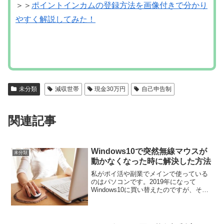
関連記事
Windows10で突然無線マウスが
未分類
動かなくなった時に解決した方法
私がポイ活や副業でメインで使っている
のはパソコンです。2019年になって
Windows10に買い替えたのですが、そこ
から稀にマウスが使ってる最中に突然動
かなくなるというトラブルが起こるよう
になりました。作業中に突然Bluetoothマ
ウスが...
モッピーのお買い物保証制度と
未分類
は？使い方や注意点まとめ【ポイ
活】
このページでは、2022年4月11日から新
しく導入されたポイントサイトの「モッ
ピー」でのお買い物保証制度の詳細や使
い方と注意点などをチェックしていきま
す。通販でよくお買い物をしているとい
う方必見ですよ！それではさっそく、新
制度についてご紹介...
ちょびリッチの誕生日特典でポイント