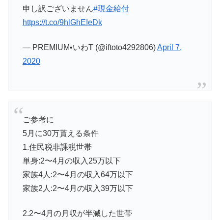
申し訳ございません
#現金給付
https://t.co/9hlGhEIeDk
— PREMIUM•いわT (@iftoto4292806)
April 7,
2020
ご参考に
5月に30万貰える条件
1.住民税非課税世帯
単身:2〜4月の収入25万以下
家族4人:2〜4月の収入64万以下
家族2人:2〜4月の収入39万以下
2.2〜4月の月収が半減した世帯