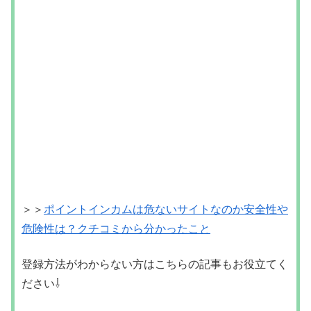
＞＞
ポイントインカムは危ないサイトなのか安全性や
危険性は？クチコミから分かったこと
登録方法がわからない方はこちらの記事もお役立てく
ださい⇩
＞＞
ポイントインカムの登録方法を画像付きで分かり
やすく解説してみた！
未分類
減収世帯
現金30万円
自己申告制