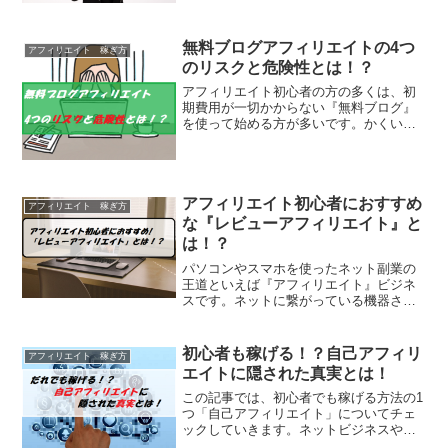
な『レビューアフィリエイト』と
は！？
パソコンやスマホを使ったネット副業の
王道といえば『アフィリエイト』ビジネ
スです。ネットに繋がっている機器さえ
あれば、いつでも好きな時にはじめるこ
とができます。また、初期費用も0～始め
ることができるということで、多くの方
初心者も稼げる！？自己アフィリ
アフィリエイト 稼ぎ方
が参入しやすいのも人気...
エイトに隠された真実とは！
この記事では、初心者でも稼げる方法の1
つ「自己アフィリエイト」についてチェ
ックしていきます。ネットビジネスや副
業の王道といったら『アフィリエイト』
です。あなたの持ってるブログやHP、
SNSなどで企業の広告を掲載して、そこ
から商品購入や会員登...
アフィリエイトで稼ぐには？今か
アフィリエイト 稼ぎ方
らでも稼げるの？
アフィリエイトはサラリーマンやOL、忙
しい主婦の副業としても人気の高いネッ
ト副業です。メディアでも紹介されてい
ることもありますから、まだやったこと
はなくても興味を持っているという方は
たくさんいるのではないでしょうか？で
すが、どんなに人気で有...