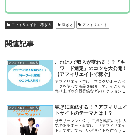
ーワード選定』のコツを大公開！
【アフィリエイトで稼ぐ】
アフィリエイトでは、ブログやホームペ
ージを使って商品を紹介して、そこから
売り上げや会員登録などのアクションを
起こしてもらうことで報酬が発生しま
す。つまり、あなたのサイトへ訪問して
くれる人を増やすことが大切です。です
稼ぎに直結する！？アフィリエイ
アフィリエイト 稼ぎ方
が、そこにたどり着くまでが...
トサイトのテーマとは！？
サラリーマンやOL、主婦と幅広い方に人
気のあるネット副業は、『アフィリエイ
ト』です。でも、いざサイトを作ろうと
思っても、どんなサイトを作ろうか悩ん
だりしていませんか？「最初だし、適当
でいいかな？」なんていうのは、絶対に
無料ブログアフィリエイトの4つ
やってはいけないことで...
アフィリエイト 稼ぎ方
のリスクと危険性とは！？
アフィリエイト初心者の方の多くは、初
期費用が一切かからない『無料ブログ』
を使って始める方が多いです。かくいう
私自身も、稼げるかどうかわからなかっ
たので最初は無料ブログで活動をしてい
ました。ですが、やっぱり「無料」でお
借りしているので、いろい...
アフィリエイト初心者におすすめ
アフィリエイト 稼ぎ方