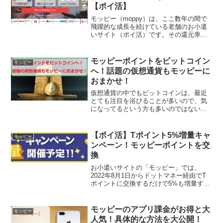
しょうか？でも、ビットコインも常に高
騰してるわけではないですから、なるべ
くリスクは少なく始めてみたいものです
【ポイ活】Tポイント5%増量キャ
モッピー
よね。そんなとき便利なの...
ンペーン！モッピーポイントを交
換
お小遣いサイトの「モッピー」では、
2022年8月1日からドットマネー経由でT
ポイントに交換するだけで5%も増量する
キャンペーンを開催予定ですよ！ウエル
活をしているという人であれば、かなり
おいしい内容になっているので、コツコ
モッピーのアプリ課金がお得と大
モッピー
ツ貯めたポイントを...
人気！具体的な方法を大公開！
上場企業が運営する国内人気No,1サイト
の「モッピー」は、今では600万人以上の
会員数がいるほどとても多くの方が利用
しているポイントサイトですね。まだ登
録をしたことがない方も、いろいろなサ
イトで紹介されてるので気になってると
いう方も多いので...
HMV&BOOKSオンライン（旧ローチケ
HMV)をポイントサイト経由でお得に利用
する方法