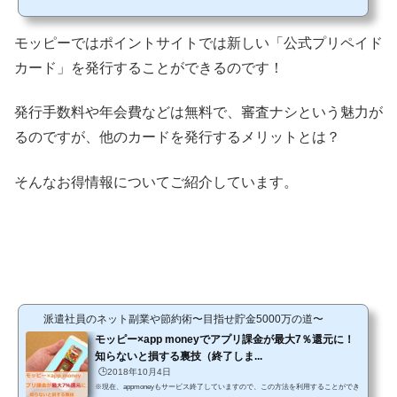
直接チャージして、世界中のVisa加盟店や、通販サイトでのお買い物に利用するこ
とができます。ですが、カードですから発行するためにはそれなりの個人情報の入
モッピーではポイントサイトでは新しい「公式プリペイド
力が必要になるわけですから、本当に必要なのかどうか考えてしまいますよ
ね・・・せっかくカードを作っても、使い道がなかったりし...
カード」を発行することができるのです！
発行手数料や年会費などは無料で、審査ナシという魅力が
るのですが、他のカードを発行するメリットとは？
そんなお得情報についてご紹介しています。
派遣社員のネット副業や節約術〜目指せ貯金5000万の道〜
モッピー×app moneyでアプリ課金が最大7％還元に！
知らないと損する裏技（終了しま...
🕒️2018年10月4日
※現在、appmoneyもサービス終了していますので、この方法を利用することができ