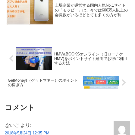
GetMoney!（ゲットマネー）のポイント
の稼ぎ方
コメント
ないこ
より:
2018年5月24日 12:35 PM
こんにちは！モッピーが一番稼げると聞きまし
た。たしか、今ならお友達紹介が1000ポイントだったよ
うな。そんな時はどんどんお友達に教えてあげるといいで
すね!こまめに情報収集と根気ですね。
返信
ワラフジ
より: