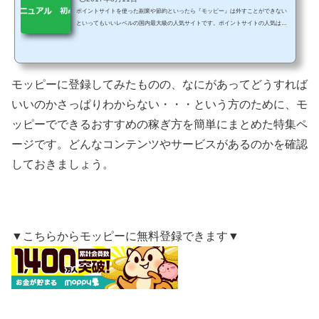
ポイントサイトを使った副業や節約といったら『モッピー』は外すことができない
といってもいいレベルの国内最大級の人気サイトです。ポイントサイトの人気はや
っぱり「ポイントの貯まりやすさ」ですからね。そんなモッピーはベテランの方だ
けではなく初心者の方でも、と～ても使いやすいサイトでもあります。とはいえ、
初めて登録する方には「どうやってポイントを稼ぐの？」という方もいるようで
す。そこで今回は、モッピー（moppy）の稼ぎ方マニュアルという内容で、まずは
モッピーに登録してみたものの、なにがあってどうすれば
初換金ができるようにいろいろとまとめてみました。 モ...
いいのかさっぱりわからない・・・という方のために、モ
ッピーでできるおすすめの稼ぎ方を簡単にまとめた特集ペ
ージです。どんなコンテンツやサービスがあるのかを確認
しておきましょう。
▼こちらからモッピーに無料登録できます▼