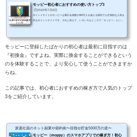
モッピー初心者におすすめの使い方トップ3
🕒️2020年7月6日
ポイントサイトのモッピーは累計会員数が800万人を超える国内でも圧倒的な人気を
誇るポイントサイトです。それに加えて、いろいろなところで「モッピー」という
名前を見かけることも多くなったので、登録はしたことがなくても興味を持ってい
るという方は多いのではないでしょうか？年々進化をしていて稼ぎやすくなってる
と評判ではありますが、初心者の方からすれば何をすればいいのかもよくわからな
いと思います。 そこで今回は、◆モッピー初心者におすすめの使い方トップ3につ
モッピーに登録したばかりの初心者は最初に目指すのは
いてご紹介していきます。どんなに人気があっても、...
『初換金』ですよね。実際に換金することができるという
のを体験することで、より安心して使うことができますか
らね。
この記事では、初心者におすすめの稼ぎ方で人気のトップ
3をご紹介しています。
派遣社員のネット副業や節約術〜目指せ貯金5000万の道〜
モッピー（moppy）のスマホアプリでの稼ぎ方！初心