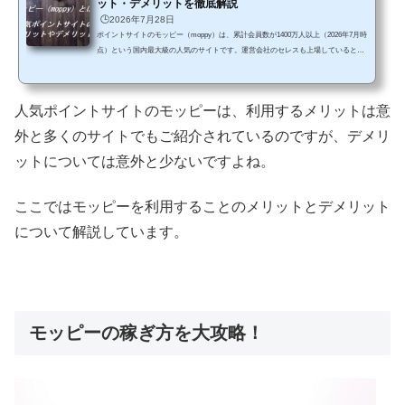
ット・デメリットを徹底解説
🕒️2026年7月28日
ポイントサイトのモッピー（moppy）は、累計会員数が1400万人以上（2026年7月時
点）という国内最大級の人気のサイトです。運営会社のセレスも上場しているとい
うこともあり、今あるポイントサイトの中でもかなり勢いのある老舗サイトでもあ
ります。様々なキャンペーンなどで楽しみながらポイ活ができるということが人気
の理由にもなっているのでしょう。そのため、いろいろなところでモッピーに関連
人気ポイントサイトのモッピーは、利用するメリットは意
した広告を見かけることも多く、興味を持っている方も多いのではないでしょう
か？「モッピーを利用するとどんなメリットがあるの？」 「...
外と多くのサイトでもご紹介されているのですが、デメリ
ットについては意外と少ないですよね。
ここではモッピーを利用することのメリットとデメリット
について解説しています。
モッピーの稼ぎ方を大攻略！