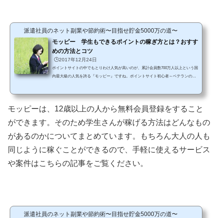
派遣社員のネット副業や節約術〜目指せ貯金5000万の道〜
モッピー 学生もできるポイントの稼ぎ方とは？おすす
めの方法とコツ
🕒️2017年12月24日
ポイントサイトの中でもとりわけ人気が高いのが、累計会員数700万人以上という国
内最大級の人気を誇る『モッピー』ですね。ポイントサイト初心者～ベテランの方
まで多くの方が愛用していて、お小遣い稼ぎ～ネット副業といろいろなポイントの
貯め方をされている方がたくさんいます。しかも、モッピーは12歳以上から無料登
録することができるので、中学生以上の方であればだれでも気軽にお小遣い稼ぎを
モッピーは、12歳以上の人から無料会員登録をすること
始めることもできます。ですが、せっかくモッピーに登録しても、なにをすればい
いのかよくわからずに放置してしまう方も少なくありませ...
ができます。そのため学生さんが稼げる方法はどんなもの
があるのかについてまとめています。もちろん大人の人も
同じように稼ぐことができるので、手軽に使えるサービス
や案件はこちらの記事をご覧ください。
派遣社員のネット副業や節約術〜目指せ貯金5000万の道〜