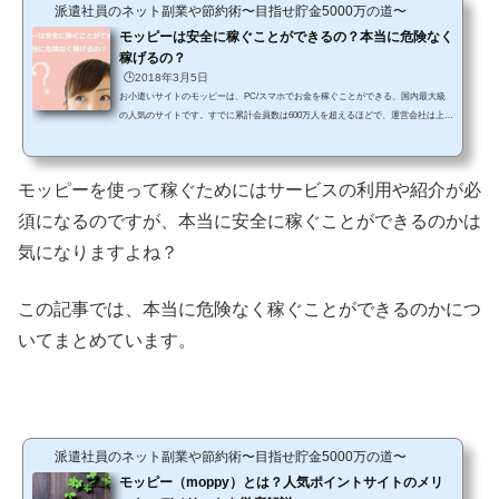
派遣社員のネット副業や節約術〜目指せ貯金5000万の道〜
モッピーは安全に稼ぐことができるの？本当に危険なく
稼げるの？
🕒️2018年3月5日
お小遣いサイトのモッピーは、PC/スマホでお金を稼ぐことができる、国内最大級
の人気のサイトです。すでに累計会員数は600万人を超えるほどで、運営会社は上場
もしてる一流企業ということもあって、安心して使えると評判です。実際、モッピ
ーはいろいろなブログやSNSなどでも紹介されていますから、あなたもサイト名く
らいはどこかで見聞きしたりしてるかもしれません。ですが、興味はあっても本当
モッピーを使って稼ぐためにはサービスの利用や紹介が必
に安全に稼ぐことができるのか、本当に危険はないのかは気になりますよね。 そこ
で今回は、◆モッピーは安全に稼ぐことができるの？...
須になるのですが、本当に安全に稼ぐことができるのかは
気になりますよね？
この記事では、本当に危険なく稼ぐことができるのかにつ
いてまとめています。
派遣社員のネット副業や節約術〜目指せ貯金5000万の道〜
モッピー（moppy）とは？人気ポイントサイトのメリ