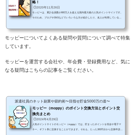
略！
🕒️2020年11月26日
モッピーは、累計会員数が800万人を超える国内最大級の人気ポイントサイトです。
そのため、ブログやSNSなどでいろいろな方が紹介したり、友人が利用しているな
んてこともあって、ちょっと気になってるという方もたくさんいらっしゃるのでは
ないでしょうか。でも、初めて利用してみようと考える方からすると、いろいろと
疑問がありますよね？「本当に安全なの？」 「すべて無料で利用できるの？」「節
モッピーについてよくある疑問や質問について調べて特集
約ができるの？」このような悩みをもっている方も少なくありません。もちろん、
こういった疑問を持つことは、あなた自身を守ることにも...
しています。
モッピーを運営する会社や、年会費・登録費用など、気に
なる疑問はこちらの記事をご覧ください。
派遣社員のネット副業や節約術〜目指せ貯金5000万の道〜
モッピー（moppy）のポイント交換方法とポイント交
換先まとめ
🕒️2024年4月29日
人気ポイントサイトのモッピー（mpppy）では、貯まったポイントを現金や電子マ
ネー、ギフト券に交換することができます。それも、たった300円分から交換申請す
ることができるというところも魅力的ですよね。ですが、まだ登録されたことのな