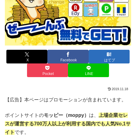
X
Facebook
はてブ
Pocket
LINE
2019.11.18
【広告】本ページはプロモーションが含まれています。
ポイントサイトの
モッピー（moppy）
は、
上場企業セレ
スが運営する700万人以上が利用する国内でも人気No,1サ
イト
です。