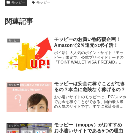
のお得なキャンペーンが開催中です。な
んと、期間限定でAmazonでのお買い物が
通常0.5％モッピーポイント還元さ...
モッピーは安全に稼ぐことができ
モッピー
るの？本当に危険なく稼げるの？
お小遣いサイトのモッピーは、PC/スマホ
でお金を稼ぐことができる、国内最大級
の人気のサイトです。すでに累計会員数
は600万人を超えるほどで、運営会社は上
場もしてる一流企業ということもあっ
て、安心して使えると評判です。実際、
モッピー（moppy）がおすすめ
モッピーはいろいろ...
モッピー
お小遣いサイトである5つの理由
【ポイ活】
モッピー（moppy）は、ここ数年の間で
飛躍的な成長を続けている老舗のお小遣
いサイト（ポイ活）です。その還元率の
高さやサービスの使いやすさなどは、ポ
イントサイト業界のなかでもトップレベ
ルに高いため、ポイントサイトで稼ごう
モッピーポイントをビットコイン
モッピー
と思うのであれば、こ...
へ！話題の仮想通貨もモッピーに
おまかせ！
仮想通貨の中でもビットコインは、最近
とても注目を浴びることが多いので、気
になってるという方も多いのではないで