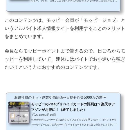
ッピー』ですが、なぜここまで多くの方に利用されているのか気になったりします
よね？そもそも、ポイントサイトは無料ゲームやアンケート回答、ネットショッピ
ング、会員登録などのサービスを利用してポイントを貯めることができるのです
が、基本はどこも同じようなものですからね… にもかかわらず、これだけ多くの方
このコンテンツは、モッピー会員が「モッピージョブ」と
が登録しているということは、他のポイントサイトにはないモッピーだけの魅力が
あるということなのです！！そんなモッピーの特長の1...
いうアルバイト求人情報サイトを利用することのメリット
をまとめています。
会員ならモッピーポイントまで貰えるので、日ごろからモ
ッピーを利用していて、連休にはバイトでお小遣いを稼ぎ
たい！という方におすすめのコンテンツです。
派遣社員のネット副業や節約術〜目指せ貯金5000万の道〜
モッピーのVisaプリペイドカードの評判は？楽天やア
マゾンがお得に！（終了しました）
🕒️2018年3月19日
※2021年8月にこのサービスは終了していますのでご了承ください。 ポイントサイ
トのモッピーには、公式のVisaプリペイドカードがあるのはご存知でしょうか。業
界初となるポイントサイトから発行されるカードは、モッピーで貯めたポイントを