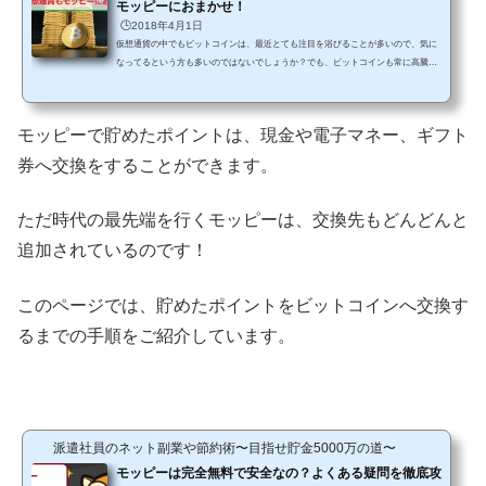
モッピーにおまかせ！
🕒️2018年4月1日
仮想通貨の中でもビットコインは、最近とても注目を浴びることが多いので、気に
なってるという方も多いのではないでしょうか？でも、ビットコインも常に高騰し
てるわけではないですから、なるべくリスクは少なく始めてみたいものですよね。
そんなとき便利なのが【ポイントサイト】の存在です。一部のポイントサイトで
は、貯めたポイントを換金する以外にも、電子マネーやギフト券へ交換できるので
モッピーで貯めたポイントは、現金や電子マネー、ギフト
すが、ビットコインへも交換することができるのです！！もちろん、上場企業が運
営する人気No,1サイトの【モッピー】ももちろんビットコイ...
券へ交換をすることができます。
ただ時代の最先端を行くモッピーは、交換先もどんどんと
追加されているのです！
このページでは、貯めたポイントをビットコインへ交換す
るまでの手順をご紹介しています。
派遣社員のネット副業や節約術〜目指せ貯金5000万の道〜
モッピーは完全無料で安全なの？よくある疑問を徹底攻