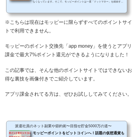
なくなっています。そこで、モッピーポイントは一度「ドットマネー」を経由する
ことで、2%お得に交換することができるのが、今現在最もお得な交換方法になりま
す。 ポイントサイトのモッピーを使えばアプリ課金がお得になるというのはとって
も有名なお話ですよね。そんなモッピーでは、2017年後半に新しいポイントの交換
※こちらは現在はモッピーに限らずすべてのポイントサイ
先に『app money（アップマネー）』という新交換先が追加されたのはご存知でし
ょうか。とはいっても、長い間メンテナンスが続いて...
トで利用できません。
モッピーのポイント交換先「app money」を使うとアプリ
課金で最大7%ポイント還元ができるようになりました！
この記事では、そんな他のポイントサイトではできないお
得な裏技を画像付きでご紹介しています。
アプリ課金されてる方は、ぜひお試ししてみてください。
派遣社員のネット副業や節約術〜目指せ貯金5000万の道〜
モッピーポイントをビットコインへ！話題の仮想通貨も