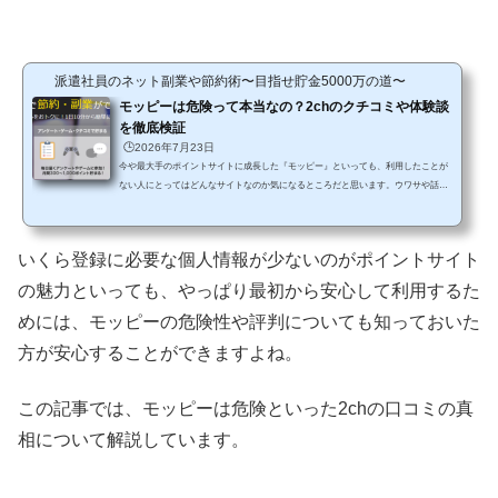
派遣社員のネット副業や節約術〜目指せ貯金5000万の道〜
モッピーは危険って本当なの？2chのクチコミや体験談
を徹底検証
🕒️2026年7月23日
今や最大手のポイントサイトに成長した『モッピー』といっても、利用したことが
ない人にとってはどんなサイトなのか気になるところだと思います。ウワサや話題
性で言えば、どのようなサイトなのかを2chなどのクチコミをチェックする人もいる
と思います。このような匿名で書き込みができるところでは多くの方がいろんな書
き込みをしていますからね。 ですが、匿名で書き込みができる掲示板などは基本的
いくら登録に必要な個人情報が少ないのがポイントサイト
には憂さ晴らしで利用する人が大半であるということを知っていないと、嘘の情報
に惑わされてしまうこともあるので注意が必要です...
の魅力といっても、やっぱり最初から安心して利用するた
めには、モッピーの危険性や評判についても知っておいた
方が安心することができますよね。
この記事では、モッピーは危険といった2chの口コミの真
相について解説しています。