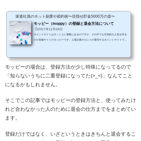
派遣社員のネット副業や節約術〜目指せ貯金5000万の道〜
モッピー（moppy）の登録と退会方法について
🕒️2017年12月26日
ポイントサイトはネット上に無数にあるのですが、その中でも圧倒的な人気を誇る
のが老舗サイトのモッピーです。上場企業のセレスが運営するポイントサイトで、
その人気の高さから累計会員数は700万人を超えるほど多くの方がモッピーを使って
お小遣い稼ぎや節約術にチャレンジしています。 ですが、どれだけ人気のあるポイ
ントサイトでも、アクションを起こさなければポイントは貯まりません。まずは、
第一歩となる無料登録から始めて見てみましょう。また、もしサイトが合わないと
モッピーの場合は、登録方法が少し特殊になってるので
いう方もいると思いますので、そのときの退会方法...
「知らないうちに二重登録になってた(>_<)」なんてこと
になるかもしれません。
そこでこの記事ではモッピーの登録方法と、使ってみたけ
れど合わなかった人のために退会の仕方までをまとめてい
ます。
登録だけではなく、いざというときはきちんと退会するこ