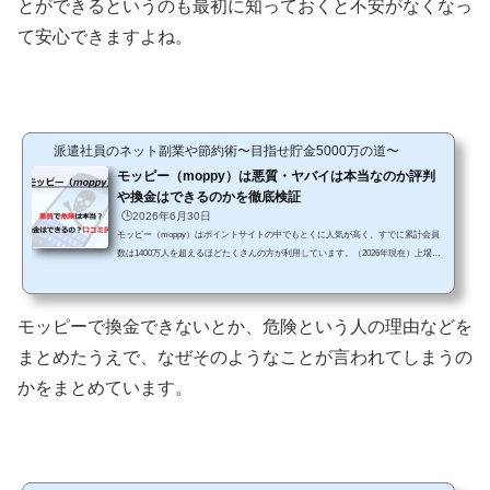
とができるというのも最初に知っておくと不安がなくなっ
て安心できますよね。
派遣社員のネット副業や節約術〜目指せ貯金5000万の道〜
モッピー（moppy）は悪質・ヤバイは本当なのか評判
や換金はできるのかを徹底検証
🕒️2026年6月30日
モッピー（moppy）はポイントサイトの中でもとくに人気が高く、すでに累計会員
数は1400万人を超えるほどたくさんの方が利用しています。（2026年現在）上場会
社セレスが運営する国内最大級のポイントサイトで、実際に私ももう何年も利用さ
せていただいていますし、貯めたポイントを何度も換金もしているおすすめのサイ
トです。ですが、中にはモッピーについてあまり良く思われていない方も少なから
モッピーで換金できないとか、危険という人の理由などを
ずいます。これは当然だと思います。そもそも、世の中すべての人から好印象を受
けるサービスというのはほとんどありませんよね？モッピー...
まとめたうえで、なぜそのようなことが言われてしまうの
かをまとめています。