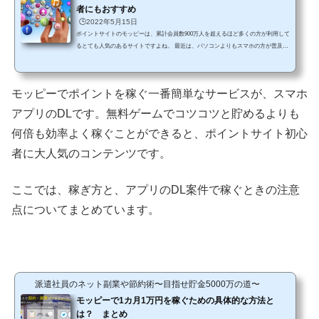
者にもおすすめ
🕒️2022年5月15日
ポイントサイトのモッピーは、累計会員数900万人を超えるほど多くの方が利用して
るとても人気のあるサイトですよね。 最近は、パソコンよりもスマホの方が普及率
も高くなってきていますので、パソコンを持っていない方でもスマホからお小遣い
サイトを利用したいという方も多いのではないでしょうか。スマホもどんどん進化
しているので、こうして一昔前のPCのようにお小遣い稼ぎができるようになったの
モッピーでポイントを稼ぐ一番簡単なサービスが、スマホ
はとても便利ですし、うれしいですよね。 そんなモッピーでは専用アプリやスマホ
からログインした人専用のポイントを貯める...
アプリのDLです。無料ゲームでコツコツと貯めるよりも
何倍も効率よく稼ぐことができると、ポイントサイト初心
者に大人気のコンテンツです。
ここでは、稼ぎ方と、アプリのDL案件で稼ぐときの注意
点についてまとめています。
派遣社員のネット副業や節約術〜目指せ貯金5000万の道〜
モッピーで1カ月1万円を稼ぐための具体的な方法と
は？ まとめ