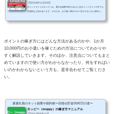
🕒️2018年11月20日
ポイントサイトのモッピーは、累計会員数700万人以上と全ポイントサイトの中でも
圧倒的な人気があります。そのため、お小遣い稼ぎやポイ活をするときに絶対に外
せないくらいモッピーはとても人気がありますよね。ですが、そんな大人気のモッ
ピーをもってしても1カ月で数万円以上を稼ぐことはなかなか難しいと感じている人
も少なくありません。もちろん、毎日ログインしてコツコツサービスを利したり、
ゲームで遊んでもポイントを貯めることができるけれど、1日1円や50円とかだとな
かなかモチベーションも上がりませんよね。いくら無料...
ポイントの稼ぎ方にはどんな方法があるのかや、1か月
10,000円のお小遣いを稼ぐための方法についてわかりや
すく解説していきます。そのほか、注意点についてもまと
めていますので使い方がわからなかったり、何をすればい
いのかわからないという方も、是非合わせてご覧くださ
い。
派遣社員のネット副業や節約術〜目指せ貯金5000万の道〜
モッピー（moppy）の稼ぎ方マニュアル
🕒️2017年8月11日