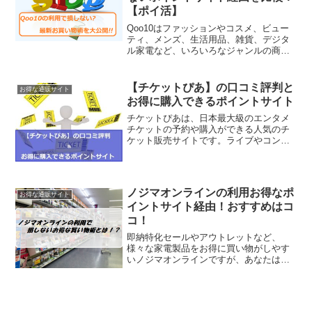
ニメ、映画、還流など、様々なチケット
を購入することができるほか、お気に入
りのアーティストや劇団の...
ノジマオンラインの利用お得なポ
お得な通販サイト
イントサイト経由！おすすめはコ
コ！
即納特化セールやアウトレットなど、
様々な家電製品をお得に買い物がしやす
いノジマオンラインですが、あなたは利
用したことはありますか？ところが、直
接公式のノジマオンラインでお買い物を
していることは損をしているといっても
いい新事実があるのです！！...
【ベルメゾンネット】でお得なポイント
サイト経由はどこ？比較してみた
ゲットマネーは3のつく日はポイント3％
増量！攻略方法まとめ