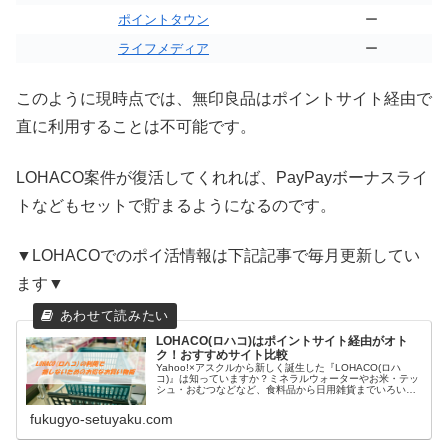
ポイントタウン
ー
ライフメディア
ー
このように現時点では、無印良品はポイントサイト経由で
直に利用することは不可能です。
LOHACO案件が復活してくれれば、PayPayボーナスライ
トなどもセットで貯まるようになるのです。
▼LOHACOでのポイ活情報は下記記事で毎月更新してい
ます▼
LOHACO(ロハコ)はポイントサイト経由がオト
ク！おすすめサイト比較
Yahoo!×アスクルから新しく誕生した『LOHACO(ロハ
コ)』は知っていますか？ミネラルウォーターやお米・テッ
シュ・おむつなどなど、食料品から日用雑貨までいろいろ
なアイテムを購入することができる便利なネット通販サイ
トです＾＾しかも最短で...
fukugyo-setuyaku.com