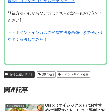
お得な通販サイト
無印良品
ポイントサイト経由
関連記事
Oisix（オイシックス）はおすす
お得な通販サイト
めの宅配サイト！口コミ評判とお
得なポイントサイト
Oisix（オイシックス）は、有機野菜や無
添加食品など、子供にも安心を！をコン
セプトに2400品目以上も取り扱っている
人気の宅配サイトですよね。また、新生
活を始めるときに、最初はいろいろと忙
しかったりして食事バランスも偏りがち
LOHACO(ロハコ)はポイントサイ
お得な通販サイト
なので、このよ...
ト経由がオトク！おすすめサイト
比較
Yahoo!×アスクルから新しく誕生した
『LOHACO(ロハコ)』は知っています