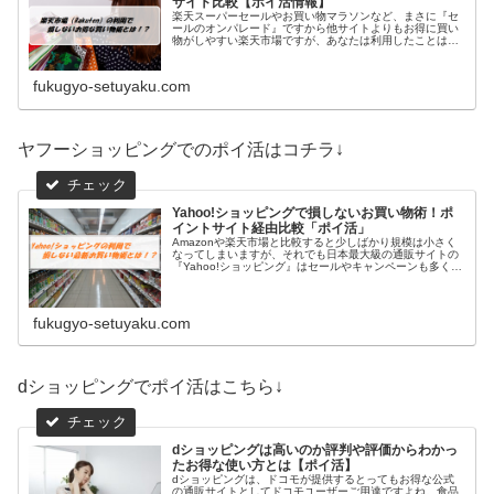
サイト比較【ポイ活情報】
楽天スーパーセールやお買い物マラソンなど、まさに『セ
ールのオンパレード』ですから他サイトよりもお得に買い
物がしやすい楽天市場ですが、あなたは利用したことはあ
りますか？じつは、直接公式の楽天サイトでお買い物をし
ていることは損をしているのです！...
fukugyo-setuyaku.com
ヤフーショッピングでのポイ活はコチラ↓
Yahoo!ショッピングで損しないお買い物術！ポ
イントサイト経由比較「ポイ活」
Amazonや楽天市場と比較すると少しばかり規模は小さく
なってしまいますが、それでも日本最大級の通販サイトの
『Yahoo!ショッピング』はセールやキャンペーンも多く、
ポイントも貯まりやすい人気サイトの1つです。ポイント
が貯まる・使えるという...
fukugyo-setuyaku.com
dショッピングでポイ活はこちら↓
dショッピングは高いのか評判や評価からわかっ
たお得な使い方とは【ポイ活】
dショッピングは、ドコモが提供するとってもお得な公式
の通販サイトとしてドコモユーザーご用達ですよね。食品