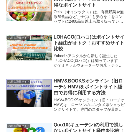
か？ミネラルウォーターやお米・テッシ
ュ・おむつなどなど、食料品から日用雑
貨までいろいろなアイテムを購入するこ
とができる便利なネット通販サイトです
HMV&BOOKSオンライン（旧ロ
お得な通販サイト
＾＾しかも最短で...
ーチケHMV)をポイントサイト経
由でお得に利用する方法
HMV&BOOKSオンライン（旧：ローチケ
HMV)は、ローソンのエンタメ系ショッピ
ングサイトで、専門のスタッフが最新情
報をいち早くお届けしてくれる人気ショ
ップですよね。CDやDVD、ブルーレイ、
本、ゲーム、グッズまで、国内最大級の
Qoo10(キューテン)の利用で損し
お得な通販サイト
品揃えで、...
ないポイントサイト経由を比較！
【ポイ活】
Qoo10はファッションやコスメ、ビュー
ティ、メンズ、生活用品、雑貨、デジタ
ル家電など、いろいろなジャンルの商品
を購入することができると話題のショッ
プです。今回はQoo10でお得にお買い物
ができるポイントサイト経由でのポイ活
【チケットぴあ】の口コミ評判と
お得な通販サイト
という方法があるのはご存知でしょう
お得に購入できるポイントサイト
か？知ってる人だけが得する裏技につい
てまとめてみました。
チケットぴあは、日本最大級のエンタメ
チケットの予約や購入ができる人気のチ
ケット販売サイトです。ライブやコンサ
ート、スポーツ、演劇、クラシック、ア