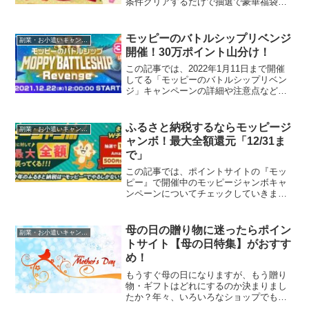
条件クリアするだけで抽選で豪華福袋が
当たります！条件といっても、お買い物
や友達紹介のどちらか1つクリアするだけ
なので、ポイ活初心者の方でも参加しや
モッピーのバトルシップリベンジ
副業・お小遣いキャンペーン情報まとめ
すくなっていますよ。今...
開催！30万ポイント山分け！
この記事では、2022年1月11日まで開催
してる「モッピーのバトルシップリベン
ジ」キャンペーンの詳細や注意点などに
ついてまとめていきます。昨年もこの時
期に開催されたイベントで、期間中にボ
スに与えたダメージ数に応じてランキン
ふるさと納税するならモッピージ
副業・お小遣いキャンペーン情報まとめ
グが決まり、さらに...
ャンボ！最大全額還元「12/31ま
で」
この記事では、ポイントサイトの『モッ
ピー』で開催中のモッピージャンボキャ
ンペーンについてチェックしていきま
す。今モッピー経由でふるさと納税をす
ると、寄付金額が最大で全額戻ってくる
というとってもお得な内容ですよ。これ
母の日の贈り物に迷ったらポイン
副業・お小遣いキャンペーン情報まとめ
からふるさと納税を考えてる...
トサイト【母の日特集】がおすす
め！
もうすぐ母の日になりますが、もう贈り
物・ギフトはどれにするのか決まりまし
たか？年々、いろいろなショップでも母
の日特集が開催されているので、お花以