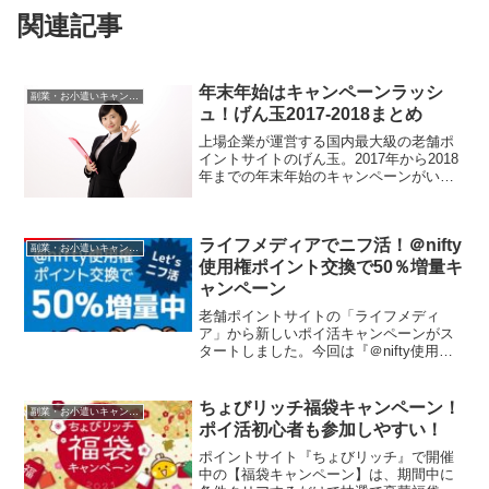
関連記事
年末年始はキャンペーンラッシ
副業・お小遣いキャンペーン情報まとめ
ュ！げん玉2017‐2018まとめ
上場企業が運営する国内最大級の老舗ポ
イントサイトのげん玉。2017年から2018
年までの年末年始のキャンペーンがいろ
いろと重なっていて、ちょっとヤバすぎ
る！！ポイントがたくさんもらえたり、
人気ゲーム機「Nintendo Switch本体」
ライフメディアでニフ活！＠nifty
が...
副業・お小遣いキャンペーン情報まとめ
使用権ポイント交換で50％増量キ
ャンペーン
老舗ポイントサイトの「ライフメディ
ア」から新しいポイ活キャンペーンがス
タートしました。今回は『＠nifty使用
権』にポイント交換すると50％増量する
という超お得な内容になっているので
す。これはライフメディアだけの限定キ
ちょびリッチ福袋キャンペーン！
副業・お小遣いキャンペーン情報まとめ
ャンペーンで、2020...
ポイ活初心者も参加しやすい！
ポイントサイト『ちょびリッチ』で開催
中の【福袋キャンペーン】は、期間中に