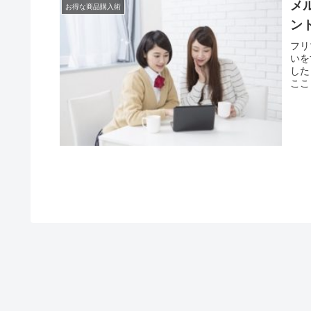
メ
お得な商品購入術
ン
フリ
いを
した
ここ