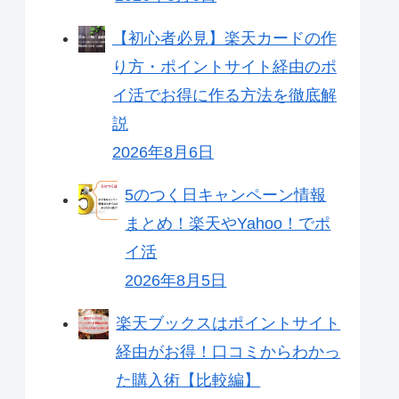
【初心者必見】楽天カードの作
り方・ポイントサイト経由のポ
イ活でお得に作る方法を徹底解
説
2026年8月6日
5のつく日キャンペーン情報
まとめ！楽天やYahoo！でポ
イ活
2026年8月5日
楽天ブックスはポイントサイト
経由がお得！口コミからわかっ
た購入術【比較編】