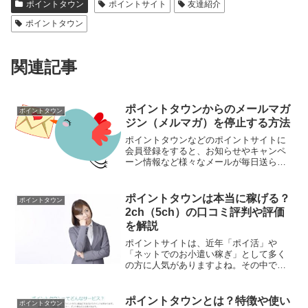
ポイントタウン
ポイントサイト
友達紹介
ポイントタウン
関連記事
ポイントタウンからのメールマガ
ポイントタウン
ジン（メルマガ）を停止する方法
ポイントタウンなどのポイントサイトに
会員登録をすると、お知らせやキャンペ
ーン情報など様々なメールが毎日送られ
てくるようになります。送られてくる量
はポイントサイトによって異なります
が、中でもポイントタウンはメールマガ
ポイントタウンは本当に稼げる？
ポイントタウン
ジンの配信が多いことでも有...
2ch（5ch）の口コミ評判や評価
を解説
ポイントサイトは、近年「ポイ活」や
「ネットでのお小遣い稼ぎ」として多く
の方に人気がありますよね。その中でも
上場企業が運営する人気サイトの「ポイ
ントタウン」は、コンテンツも豊富で多
くの方が利用しています。ポイントを稼
ポイントタウンとは？特徴や使い
ポイントタウン