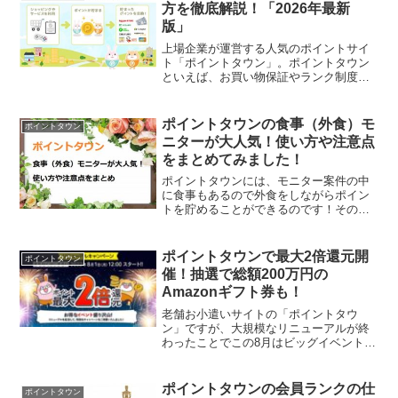
ぐ方法も、ゲームやアンケー...
方を徹底解説！「2026年最新
版」
上場企業が運営する人気のポイントサイ
ト「ポイントタウン」。ポイントタウン
といえば、お買い物保証やランク制度な
どでネットショッピングの利用では、圧
倒的な使いやすさがある超人気サイトで
すが、登録する前に気になるのが「どん
ポイントタウンの食事（外食）モ
ポイントタウン
なサイトなの？」「本当に...
ニターが大人気！使い方や注意点
をまとめてみました！
ポイントタウンには、モニター案件の中
に食事もあるので外食をしながらポイン
トを貯めることができるのです！そのた
め、家族や友人との外食や、会社の飲み
会などで利用することでこっそりとポイ
ントを貯めることができるようになりま
ポイントタウンで最大2倍還元開
ポイントタウン
す。しかも、ポイントタウ...
催！抽選で総額200万円の
Amazonギフト券も！
老舗お小遣いサイトの「ポイントタウ
ン」ですが、大規模なリニューアルが終
わったことでこの8月はビッグイベントを
開催中ですよ。最大2倍のポイント還元＋
抽選で総額200万円のAmazonギフト券が
当たるチャンス！ポイントサイトはやっ
ポイントタウンの会員ランクの仕
ポイントタウン