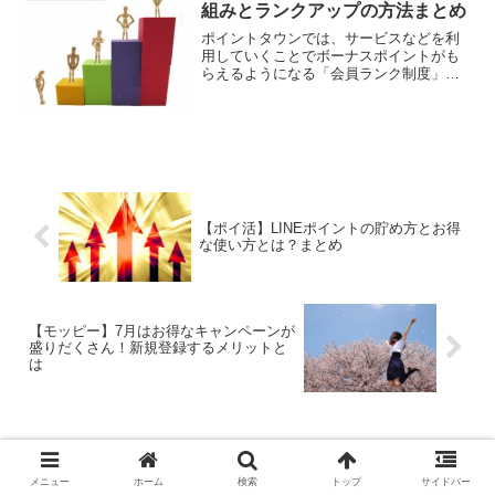
ぱりリニューア...
組みとランクアップの方法まとめ
ポイントタウンでは、サービスなどを利
用していくことでボーナスポイントがも
らえるようになる「会員ランク制度」と
いうサービスを導入しています。ランク
を上げていくことで、ネットショッピン
グをした時にボーナスポイントがもらえ
るようになったりととても...
【ポイ活】LINEポイントの貯め方とお得
な使い方とは？まとめ
【モッピー】7月はお得なキャンペーンが
盛りだくさん！新規登録するメリットと
は
コメント
メニュー
ホーム
検索
トップ
サイドバー