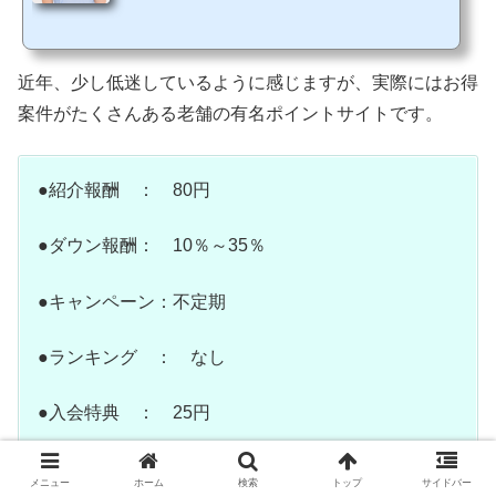
といってもいいほど、あらゆることでポイントを貯めることができる最強サイトで
す。また、他のサイトにはないオリジナルなサービスや、『お買い物ポイント保
証』などのサービスもあるので初心者さんでも安心して利用できますよ。 そこで今
回は、げん玉（gendama）の安全性や評判・評価についてご紹介していきたいと思
近年、少し低迷しているように感じますが、実際にはお得
います。ポイントサイトといってもそのサイトごとにい...
案件がたくさんある老舗の有名ポイントサイトです。
●紹介報酬 ： 80円
●ダウン報酬： 10％～35％
●キャンペーン：不定期
●ランキング ： なし
●入会特典 ： 25円
メニュー
ホーム
検索
トップ
サイドバー
げん玉は友達紹介については小まめに変更がされているの