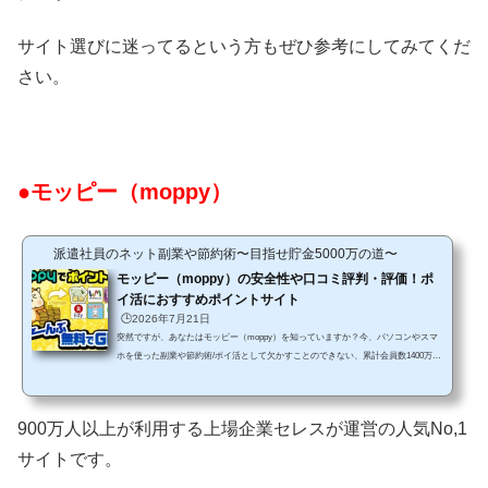
サイト選びに迷ってるという方もぜひ参考にしてみてくだ
さい。
●モッピー（moppy）
派遣社員のネット副業や節約術〜目指せ貯金5000万の道〜
モッピー（moppy）の安全性や口コミ評判・評価！ポ
イ活におすすめポイントサイト
🕒️2026年7月21日
突然ですが、あなたはモッピー（moppy）を知っていますか？今、パソコンやスマ
ホを使った副業や節約術/ポイ活として欠かすことのできない、累計会員数1400万人
以上（2026年7月時点）のポイントサイト業界では人気No,1サイトです。ネット上で
は様々な口コミもありますが、私も長く愛用しているサイトの1つですし、登録して
いる中でもモッピーは稼ぎやすいポイントサイトということができます。還元率や
900万人以上が利用する上場企業セレスが運営の人気No,1
ポイント増量キャンペーンなど、ポイントが貯まりやすい仕組みが完成されていま
すからね。そのため、これからモッピーの利用をしてみ...
サイトです。