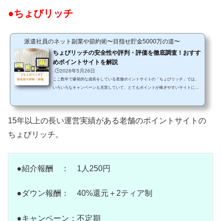
●ちょびリッチ
派遣社員のネット副業や節約術〜目指せ貯金5000万の道〜
ちょびリッチの安全性や評判・評価を徹底調査！おすす
めポイントサイトを解説
🕒️2026年5月26日
ここ数年で爆発的な成長をしている老舗ポイントサイトの「ちょびリッチ」では、
いろいろなキャンペーンも充実していて、とてもポイントが稼ぎやすいサイトに変
身しました。今では、コンテンツも充実していてネットでできることはほとんどポ
イントを稼げる手段になるといってもいいほどですよ。また、ちょびリッチにはポ
イントが貯まりやすいサービスや『モニター』などもあるので、エステや外食費な
15年以上の長い運営実績がある老舗のポイントサイトの
ども高ポイント還元で利用できてしまうのが恐ろしいところです。そこで今回は、
◆ちょびリッチの安全性や評判・評価についてご紹介してい...
ちょびリッチ。
●紹介報酬 ： 1人250円
●ダウン報酬： 40%還元＋2ティア制
●キャンペーン：不定期