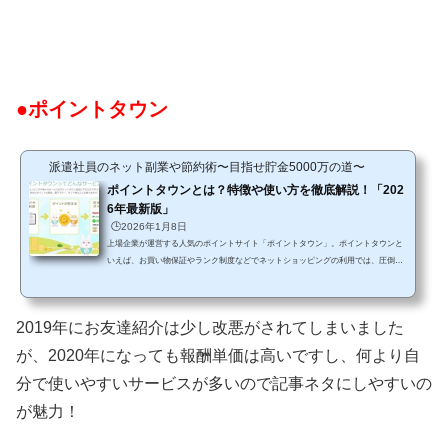
●ポイントタウン
派遣社員のネット副業や節約術〜目指せ貯金5000万の道〜
ポイントタウンとは？特徴や使い方を徹底解説！「202
6年最新版」
🕒️2026年1月8日
上場企業が運営する人気のポイントサイト「ポイントタウン」。ポイントタウンと
いえば、お買い物保証やランク制度などでネットショッピングの利用では、圧倒的
な使いやすさがある超人気サイトですが、登録する前に気になるのが「どんなサイ
トなの？」「本当に利用して大丈夫？」「使い方や稼ぎ方は？」ということではな
いでしょうか。そこで今回は、◆ポイントタウンとは？特徴や使い方を詳しく解
2019年にお友達紹介は少し改悪がされてしまいました
説！まとめというテーマで詳しくご紹介していきます。ポイントタウンに興味のあ
る方や、良く通販サイトを利用しているという方は、ぜひご覧...
が、2020年になっても報酬単価は高いですし、何より自
分で使いやすいサービスが多いので記事ネタにしやすいの
が魅力！