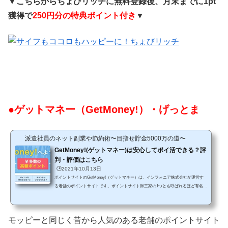
▼
こちらからちょびリッチに無料登録後、月末までに1pt
獲得で
250円分の特典ポイント付き
▼
●ゲットマネー（GetMoney!）・げっとま
派遣社員のネット副業や節約術〜目指せ貯金5000万の道〜
GetMoney!(ゲットマネー)は安心してポイ活できる？評
判・評価はこちら
🕒️2021年10月13日
ポイントサイトのGetMoney!（ゲットマネー）は、インフォニア株式会社が運営す
る老舗のポイントサイトです。ポイントサイト御三家の1つとも呼ばれるほど有名な
サイトになるのですが、まだ利用したことがないという方もたくさんいるのではな
いでしょうか？ ポイントサイトにはそれぞれ得意なジャンルや分野がありますか
ら、せっかく登録してもあなたに合わなかったらポイントは貯まりにくいですから
モッピーと同じく昔から人気のある老舗のポイントサイト
ね。長く運営されている老舗サイトの特徴や安全性をチェックして、あなたに合っ