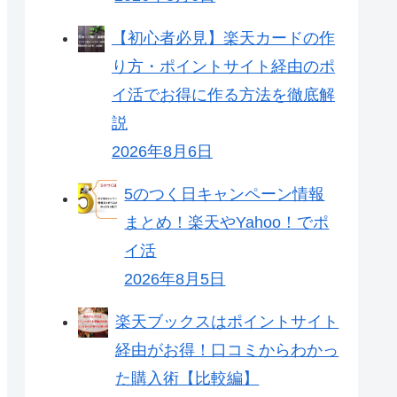
【初心者必見】楽天カードの作
り方・ポイントサイト経由のポ
イ活でお得に作る方法を徹底解
説
2026年8月6日
5のつく日キャンペーン情報
まとめ！楽天やYahoo！でポ
イ活
2026年8月5日
楽天ブックスはポイントサイト
経由がお得！口コミからわかっ
た購入術【比較編】