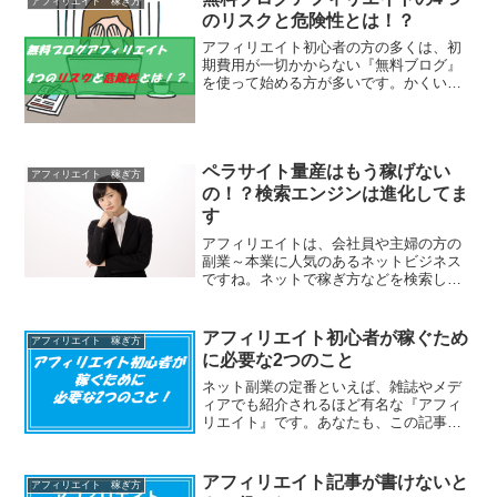
副業～本業に人気のあるネットビジネス
ですね。ネットで稼ぎ方などを検索した
りすると、100～300文字程度の記事を量
産するペラサイト量産術などもあるので
すが、このペラサイト量産は今でも本当
アフィリエイト初心者が稼ぐため
アフィリエイト 稼ぎ方
に稼ぐことができる...
に必要な2つのこと
ネット副業の定番といえば、雑誌やメデ
ィアでも紹介されるほど有名な『アフィ
リエイト』です。あなたも、この記事を
ご覧いただいているということは、これ
からネット副業にチャレンジしてお小遣
いアップや、副収入源を作りたいと考え
アフィリエイト記事が書けないと
アフィリエイト 稼ぎ方
てるのかもしれませんね。...
きに役にたつ3つのコツ
ホームページやブログ、SNSなどで商品
を宣伝して稼ぐアフィリエイトは、毎日
のようにサイトを更新していかないと、
訪問者は離れていってしまいます。最初
はモチベーションも高いですし、書きた
いこともある程度貯まっていると思いま
アフィリエイトは中学生でもでき
すので、スムーズにい進...
アフィリエイト 稼ぎ方
るの？やり方は？まとめ
ネットビジネスの中でも『アフィリエイ
ト』が主婦やサラリーマンの間で人気が
ありますよね。そこで、中学生がお小遣
い稼ぎとして興味を持たれているという