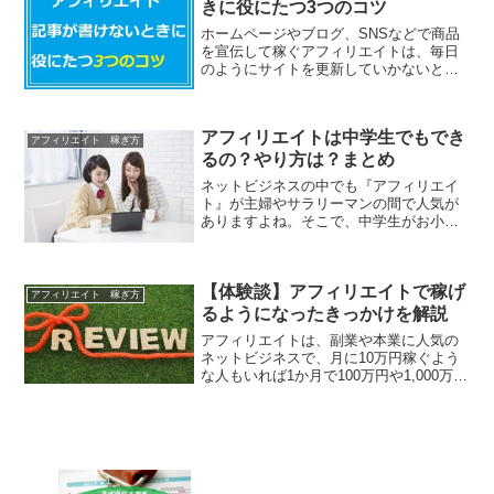
人も少なくはないようです。ですが、中
学生がアフィリエイトを始めるとなる
【体験談】アフィリエイトで稼げ
と、「中学生でもできるの？...
アフィリエイト 稼ぎ方
るようになったきっかけを解説
アフィリエイトは、副業や本業に人気の
ネットビジネスで、月に10万円稼ぐよう
な人もいれば1か月で100万円や1,000万円
を稼ぐような人もいますよね。ですが、
どんなに頑張って作業しているつもりで
も月5,000円も稼げないという人も少なく
ありま...
ズボラでも楽しく節約できる『ポイント
サイト』の魅力とは！？
無料ブログアフィリエイトの4つのリスク
と危険性とは！？