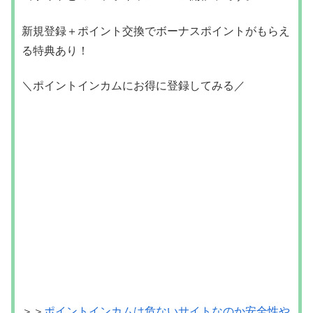
新規登録＋ポイント交換でボーナスポイントがもらえ
る特典あり！
＼ポイントインカムにお得に登録してみる／
＞＞
ポイントインカムは危ないサイトなのか安全性や
危険性は？クチコミから分かったこと
登録方法がわからない方はこちらの記事もお役立てく
ださい⇩
＞＞
ポイントインカムの登録方法を画像付きで分かり
やすく解説してみた！