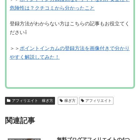
アフィリエイト 稼ぎ方
稼ぎ方
アフィリエイト
関連記事
無料ブログアフィリエイトの4つ
アフィリエイト 稼ぎ方
のリスクと危険性とは！？
アフィリエイト初心者の方の多くは、初
期費用が一切かからない『無料ブログ』
を使って始める方が多いです。かくいう
私自身も、稼げるかどうかわからなかっ
たので最初は無料ブログで活動をしてい
ました。ですが、やっぱり「無料」でお
借りしているので、いろい...
ペラサイト量産はもう稼げない
アフィリエイト 稼ぎ方
の！？検索エンジンは進化してま
す
アフィリエイトは、会社員や主婦の方の