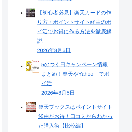
【初心者必見】楽天カードの作
り方・ポイントサイト経由のポ
イ活でお得に作る方法を徹底解
説
2026年8月6日
5のつく日キャンペーン情報
まとめ！楽天やYahoo！でポ
イ活
2026年8月5日
楽天ブックスはポイントサイト
経由がお得！口コミからわかっ
た購入術【比較編】